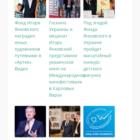
Фонд Игоря
Госкино
Под эгидой
Янковского
Украины и
Фонда
наградил
меценат
Янковского в
юных
Игорь
Украине
художников
Янковский
пройдет
путевками в
представили
масштабный
«Артек».
украинское
конкурс
Видео
кино на
детского
Международном
рисунка
кинофестивале
в Карловых
Варах