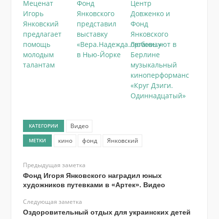
Меценат
Фонд
Центр
Игорь
Янковского
Довженко и
Янковский
представил
Фонд
предлагает
выставку
Янковского
помощь
«Вера.Надежда.Любовь.»
организуют в
молодым
в Нью-Йорке
Берлине
талантам
музыкальный
киноперформанс
«Круг Дзиги.
Одиннадцатый»
Видео
КАТЕГОРИИ
кино
фонд
Янковский
МЕТКИ
Предыдущая заметка
Фонд Игоря Янковского наградил юных
художников путевками в «Артек». Видео
Следующая заметка
Оздоровительный отдых для украинских детей